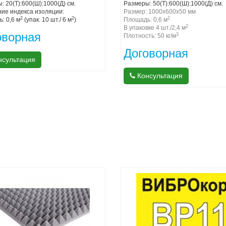
: 20(Т):600(Ш):1000(Д) см.
Размеры: 50(Т):600(Ш):1000(Д) см.
ие индекса
изоляции:
Размер: 1000х600х50 мм
2
2
2
: 0,6 м
(упак. 10 шт./ 6 м
)
Площадь: 0,6 м
2
В упаковке 4 шт./2,4 м
оворная
3
Плотность: 50 кг/м
Договорная
сультация
Консультация