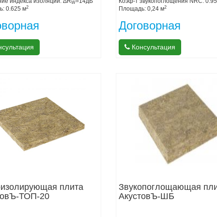
ие индекса изоляции: ΔR
=14дБ
Коэф-т звукопоглощения NRC: 0.95
W
2
2
: 0.625 м
Площадь: 0,24 м
оворная
Договорная
сультация
Консультация
оизолирующая плита
Звукопоглощающая пл
товЪ-ТОП-20
АкустовЪ-ШБ