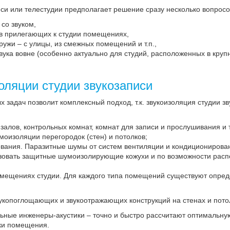
си или телестудии предполагает решение сразу несколько вопросо
со звуком,
в прилегающих к студии помещениях,
ужи – с улицы, из смежных помещений и т.п.,
ука вовне (особенно актуально для студий, расположенных в крупн
оляции студии звукозаписи
задач позволит комплексный подход, т.к. звукоизоляция студии зв
алов, контрольных комнат, комнат для записи и прослушивания и т.
моизоляции перегородок (стен) и потолков;
вания. Паразитные шумы от систем вентиляции и кондиционировани
ьзовать защитные шумоизолирующие кожухи и по возможности распо
омещениях студии. Для каждого типа помещений существуют опред
укопоглощающих и звукоотражающих конструкций на стенах и потол
ьные инженеры-акустики – точно и быстро рассчитают оптимальну
ики помещения.