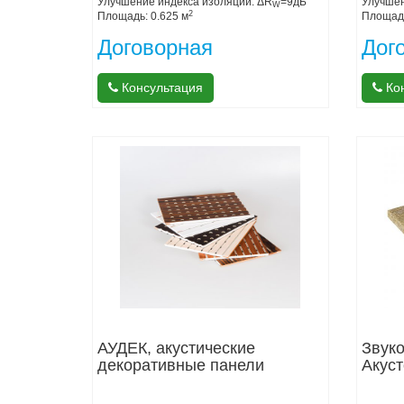
Улучшение индекса изоляции: ΔR
=9дБ
Улучшен
W
2
Площадь: 0.625 м
Площадь
Договорная
Дог
Консультация
Кон
АУДЕК, акустические
Звук
декоративные панели
Акус