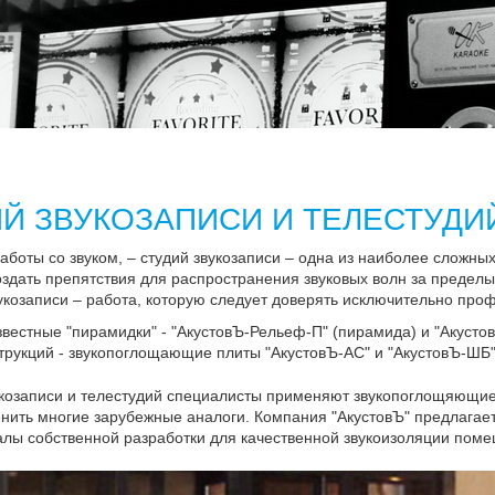
Й ЗВУКОЗАПИСИ И ТЕЛЕСТУДИ
боты со звуком, – студий звукозаписи – одна из наиболее сложны
оздать препятствия для распространения звуковых волн за пределы
вукозаписи – работа, которую следует доверять исключительно про
вестные "пирамидки" - "АкустовЪ-Рельеф-П" (пирамида) и "Акусто
рукций - звукопоглощающие плиты "АкустовЪ-АС" и "АкустовЪ-ШБ"
вукозаписи и телестудий специалисты применяют звукопоглощяющие
енить многие зарубежные аналоги. Компания "АкустовЪ" предлага
ы собственной разработки для качественной звукоизоляции поме