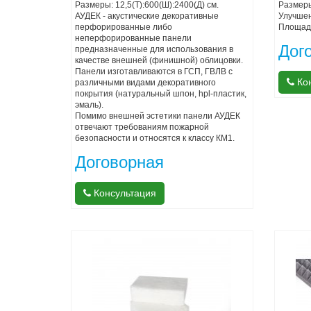
Размеры: 12,5(Т):600(Ш):2400(Д) см.
Размеры
АУДЕК - акустические декоративные
Улучшен
перфорированные либо
Площадь
неперфорированные панели
Дог
предназначенные для использования в
качестве внешней (финишной) облицовки.
Панели изготавливаются в ГСП, ГВЛВ с
Кон
различными видами декоративного
покрытия (натуральный шпон, hpl-пластик,
эмаль).
Помимо внешней эстетики панели АУДЕК
отвечают требованиям пожарной
безопасности и относятся к классу КМ1.
Договорная
Консультация