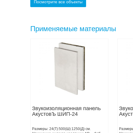
Посмотрите все объекты
Применяемые материалы
Звукоизоляционная панель
Звук
АкустовЪ ШИП-24
Акус
Размеры: 24(Т):500(Ш):1250(Д) см.
Размеры