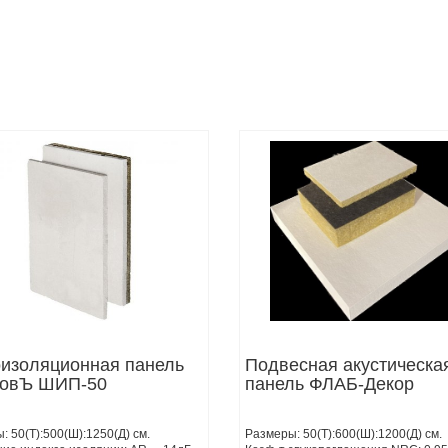
оизоляционная панель
Подвесная акустическа
товЪ ШИП-50
панель ФЛАБ-Декор
: 50(Т):500(Ш):1250(Д) см.
Размеры: 50(Т):600(Ш):1200(Д) см.