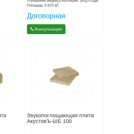
Улучшение индекса изоляции: ΔR
=15дБ
W
2
Площадь: 0.625 м
Договорная
Консультация
ита
Звукопоглощающая плита
АкустовЪ-ШБ 100